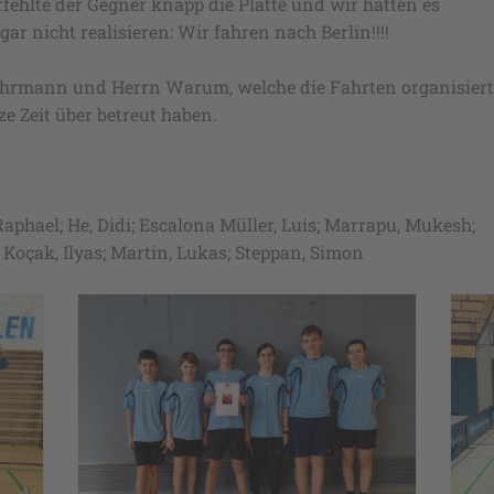
rfehlte der Gegner knapp die Platte und wir hatten es
ar nicht realisieren: Wir fahren nach Berlin!!!!
Gehrmann und Herrn Warum, welche die Fahrten organisiert
 Zeit über betreut haben.
Raphael; He, Didi; Escalona Müller, Luis; Marrapu, Mukesh;
 Koçak, Ilyas; Martin, Lukas; Steppan, Simon