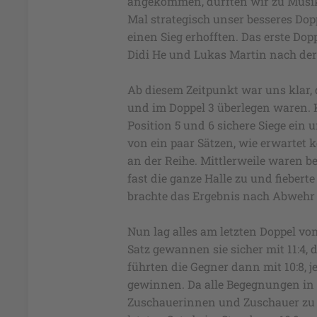
angekommen, durften wir zu Musik
Mal strategisch unser besseres Dopp
einen Sieg erhofften. Das erste Dop
Didi He und Lukas Martin nach de
Ab diesem Zeitpunkt war uns klar, 
und im Doppel 3 überlegen waren. 
Position 5 und 6 sichere Siege ei
von ein paar Sätzen, wie erwartet 
an der Reihe. Mittlerweile waren be
fast die ganze Halle zu und fiebert
brachte das Ergebnis nach Abwehr v
Nun lag alles am letzten Doppel vo
Satz gewannen sie sicher mit 11:4, 
führten die Gegner dann mit 10:8, 
gewinnen. Da alle Begegnungen in d
Zuschauerinnen und Zuschauer zu d