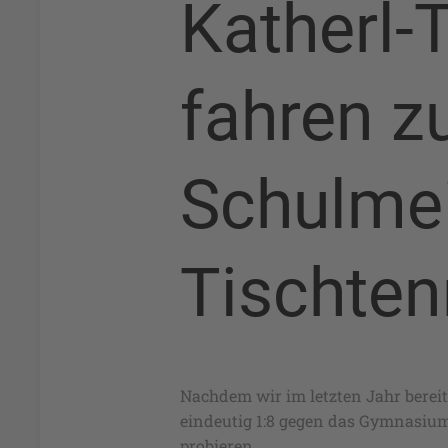
Katherl-
fahren z
Schulmei
Tischten
Nachdem wir im letzten Jahr bereit
eindeutig 1:8 gegen das Gymnasium
probieren.