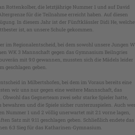
n Rottenkolber, die letztjährige Nummer 1 und auf David
Altergrenze für die Teilnahme erreicht haben. Auf diesen
ügung. In diesem Jahr ist der Fünftklässler Didi He, welche
ttbester ist, an unsere Schule gekommen.
ber im Regionalentscheid, bei dem sowohl unsere Jungen 
hen WK 3 Mannschaft gegen das Gymnasium Beilngries
uverän mit 9:0 gewannen, mussten sich die Mädels leider
am geschlagen geben.
ntscheid in Milbertshofen, bei dem im Voraus bereits eine
ssten wir uns nur gegen eine weitere Mannschaft, das
Obwohl das Gegnerteam zwei sehr starke Spieler hatte,
u bewahren und die Spiele sicher runterzuspielen. Auch w
n Nummer 1 und 2 völlig unerwartet mit 2:1 vorne lagen,
ften Satz mit 9:11 geschlagen geben. Schließlich endete das
nen 6:3 Sieg für das Katharinen-Gymnasium.