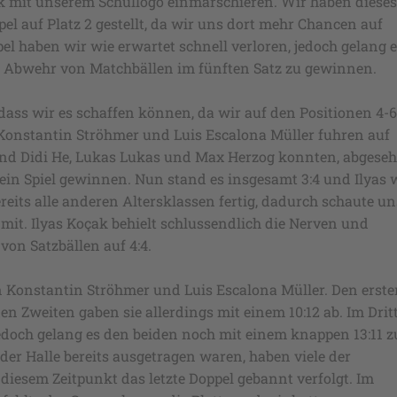
 mit unserem Schullogo einmarschieren. Wir haben dieses
el auf Platz 2 gestellt, da wir uns dort mehr Chancen auf
pel haben wir wie erwartet schnell verloren, jedoch gelang 
r Abwehr von Matchbällen im fünften Satz zu gewinnen.
dass wir es schaffen können, da wir auf den Positionen 4-6
Konstantin Ströhmer und Luis Escalona Müller fuhren auf
n und Didi He, Lukas Lukas und Max Herzog konnten, abgese
kein Spiel gewinnen. Nun stand es insgesamt 3:4 und Ilyas 
reits alle anderen Altersklassen fertig, dadurch schaute un
e mit. Ilyas Koçak behielt schlussendlich die Nerven und
on Satzbällen auf 4:4.
n Konstantin Ströhmer und Luis Escalona Müller. Den erst
den Zweiten gaben sie allerdings mit einem 10:12 ab. Im Drit
jedoch gelang es den beiden noch mit einem knappen 13:11 z
er Halle bereits ausgetragen waren, haben viele der
iesem Zeitpunkt das letzte Doppel gebannt verfolgt. Im