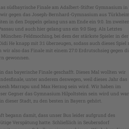
das südbayrische Finale am Adalbert-Stifter Gymnasium in
en wir gegen das Joseph-Bernhard-Gymnasium aus Türkhei
iten in den Doppeln gelang uns am Ende ein 9:0. Im zweite
Passau und auch hier gelang uns ein 9:0 Sieg. Als Letztes
München-Feldmoching, bei dem der stärkste Spieler in der
Didi He knapp mit 3:1 überzeugen, sodass auch dieses Spiel 
n wir also das Finale mit einem 27:0 Erdrutschsieg gegen di
ern gewonnen.
in das bayerische Finale geschafft. Dieses Mal wollten wir
ndesfinale, unter anderem deswegen, weil dieses Jahr das
ukesh Marrapu und Max Herzog sein wird. Wir haben im
unser Gegner das Gymnasium Hilpoltstein sein wird und wa
in dieser Stadt, zu den besten in Bayern gehört.
ft begann damit, dass unser Bus leider aufgrund des
ige Verspätung hatte. Schließlich in Seubersdorf