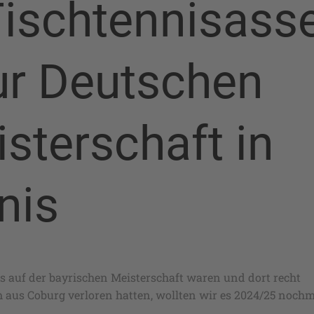
Tischtennisass
ur Deutschen
sterschaft in
nis
s auf der bayrischen Meisterschaft waren und dort recht
 aus Coburg verloren hatten, wollten wir es 2024/25 noch