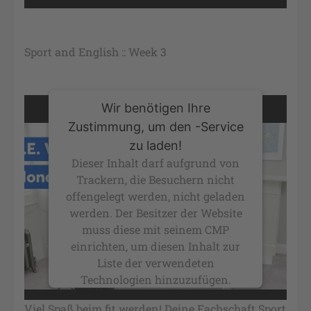
powered by
Usercentrics Consent
Management Platform
&
eRecht24
Sport and English :: Week 3
Wir benötigen Ihre
Zustimmung, um den -Service
zu laden!
Dieser Inhalt darf aufgrund von
Trackern, die Besuchern nicht
offengelegt werden, nicht geladen
werden. Der Besitzer der Website
muss diese mit seinem CMP
einrichten, um diesen Inhalt zur
Liste der verwendeten
Technologien hinzuzufügen.
powered by
Usercentrics Consent
Viel Spaß beim fit werden! Deine Fachschaft Sport
Management Platform
&
eRecht24