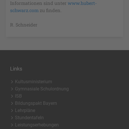
Informationen sind unter
www.hubert-
schwarz.com
zu finden.
R. Schneider
Links
Kultusministerium
Gymnasiale Schulordnung
ISB
Bildungspakt Bayern
Lehrpläne
Stundentafeln
Leistungserhebungen