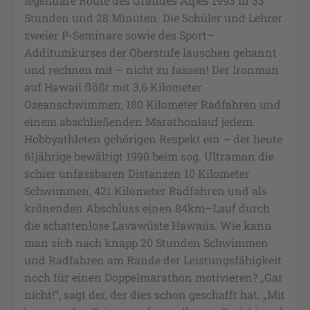
legendäre Route des Grandes Alpes 1993 in 33
Stunden und 28 Minuten. Die Schüler und Lehrer
zweier P-Seminare sowie des Sport–
Additumkurses der Oberstufe lauschen gebannt
und rechnen mit – nicht zu fassen! Der Ironman
auf Hawaii flößt mit 3,6 Kilometer
Ozeanschwimmen, 180 Kilometer Radfahren und
einem abschließenden Marathonlauf jedem
Hobbyathleten gehörigen Respekt ein – der heute
61jährige bewältigt 1990 beim sog. Ultraman die
schier unfassbaren Distanzen 10 Kilometer
Schwimmen, 421 Kilometer Radfahren und als
krönenden Abschluss einen 84km–Lauf durch
die schattenlose Lavawüste Hawaiis. Wie kann
man sich nach knapp 20 Stunden Schwimmen
und Radfahren am Rande der Leistungsfähigkeit
noch für einen Doppelmarathon motivieren? „Gar
nicht!”, sagt der, der dies schon geschafft hat. „Mit